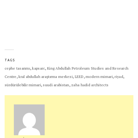
TAGS
,
,
cephe tasarımı
kapsarc
King Abdullah Petroleum Studies and Research
,
,
,
,
,
Centre
kral abdullah araştırma merkezi
LEED
modern mimari
riyad
,
,
sürdürülebilir mimari
suudi arabistan
zaha hadid architects