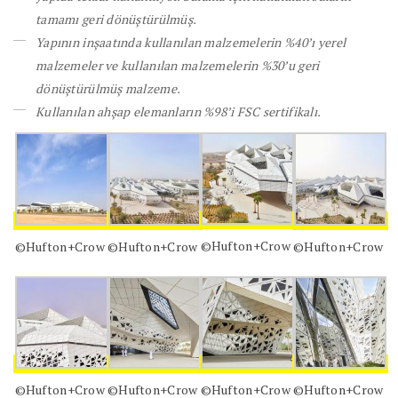
tamamı geri dönüştürülmüş.
Yapının inşaatında kullanılan malzemelerin %40’ı yerel
malzemeler ve kullanılan malzemelerin %30’u geri
dönüştürülmüş malzeme.
Kullanılan ahşap elemanların %98’i FSC sertifikalı.
©Hufton+Crow
©Hufton+Crow
©Hufton+Crow
©Hufton+Crow
©Hufton+Crow
©Hufton+Crow
©Hufton+Crow
©Hufton+Crow