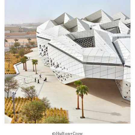
©Hufton+Crow