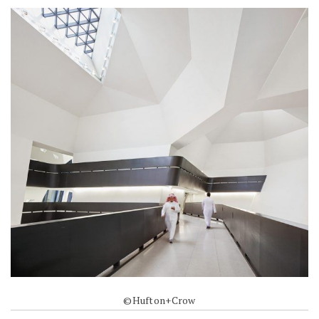
©Hufton+Crow