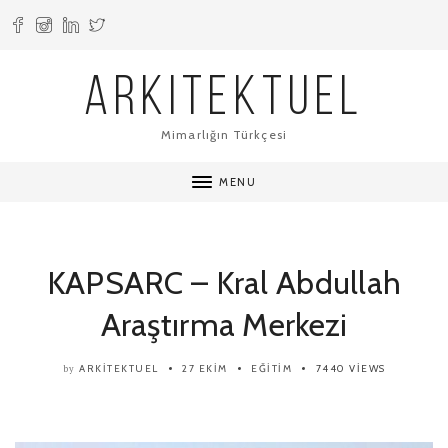
ARKITEKTUEL
Mimarlığın Türkçesi
MENU
KAPSARC – Kral Abdullah
Araştırma Merkezi
ARKITEKTUEL
27 EKIM
EĞITIM
7440 VIEWS
by