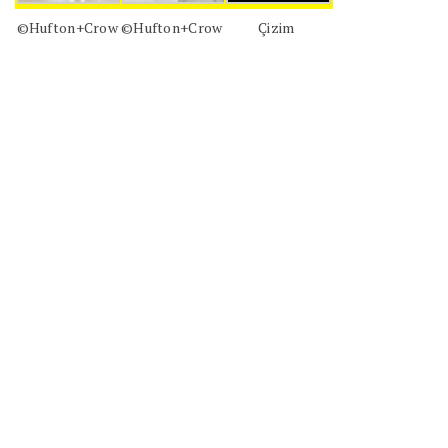
©Hufton+Crow
©Hufton+Crow
Çizim