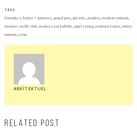
TAGS
,
,
,
,
,
,
formula 1
foster + partners
grand prix
güverte
marina
modern mimari
,
,
,
,
monaco yacht club
monaco yat kulübü
nigel young
norman foster
tekne
,
mimari
teras
ARKITEKTUEL
RELATED POST