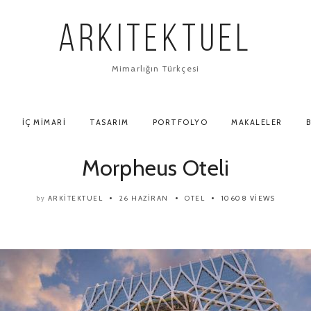
ARKITEKTUEL
Mimarlığın Türkçesi
İÇ MIMARI
TASARIM
PORTFOLYO
MAKALELER
B
Morpheus Oteli
ARKITEKTUEL
26 HAZIRAN
OTEL
10608 VIEWS
by