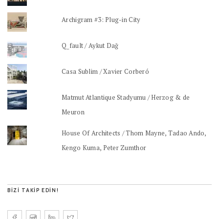
Archigram #3: Plug-in City
Q_fault / Aykut Dağ
Casa Sublim / Xavier Corberó
Matmut Atlantique Stadyumu / Herzog & de
Meuron
House Of Architects / Thom Mayne, Tadao Ando,
Kengo Kuma, Peter Zumthor
BIZI TAKIP EDIN!