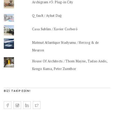
Archigram #3: Plug-in City
Q_fault / Aykut Dağ
Casa Sublim / Xavier Corberó
Matmut Atlantique Stadyumu / Herzog & de
Meuron
House Of Architects / Thom Mayne, Tadao Ando,
Kengo Kuma, Peter Zumthor
BIZI TAKIP EDIN!