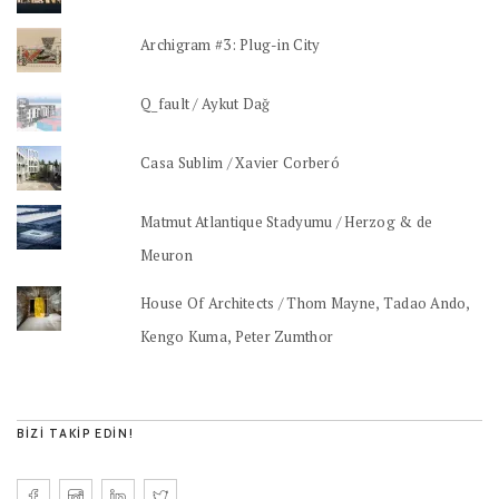
Archigram #3: Plug-in City
Q_fault / Aykut Dağ
Casa Sublim / Xavier Corberó
Matmut Atlantique Stadyumu / Herzog & de
Meuron
House Of Architects / Thom Mayne, Tadao Ando,
Kengo Kuma, Peter Zumthor
BIZI TAKIP EDIN!