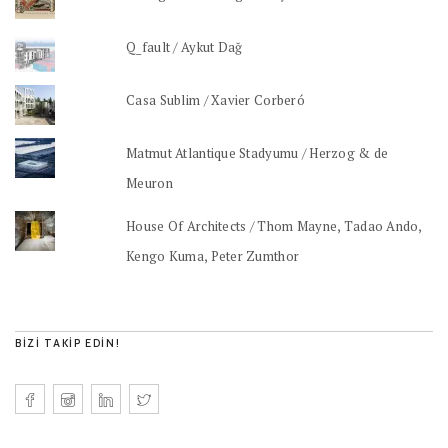
Q_fault / Aykut Dağ
Casa Sublim / Xavier Corberó
Matmut Atlantique Stadyumu / Herzog & de
Meuron
House Of Architects / Thom Mayne, Tadao Ando,
Kengo Kuma, Peter Zumthor
BIZI TAKIP EDIN!