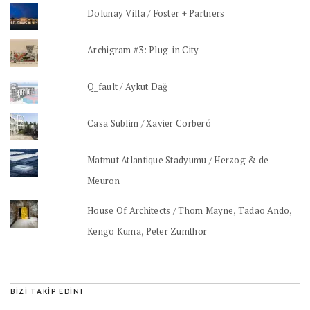
Dolunay Villa / Foster + Partners
Archigram #3: Plug-in City
Q_fault / Aykut Dağ
Casa Sublim / Xavier Corberó
Matmut Atlantique Stadyumu / Herzog & de
Meuron
House Of Architects / Thom Mayne, Tadao Ando,
Kengo Kuma, Peter Zumthor
BIZI TAKIP EDIN!