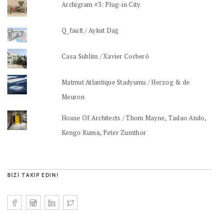
Archigram #3: Plug-in City
Q_fault / Aykut Dağ
Casa Sublim / Xavier Corberó
Matmut Atlantique Stadyumu / Herzog & de
Meuron
House Of Architects / Thom Mayne, Tadao Ando,
Kengo Kuma, Peter Zumthor
BIZI TAKIP EDIN!