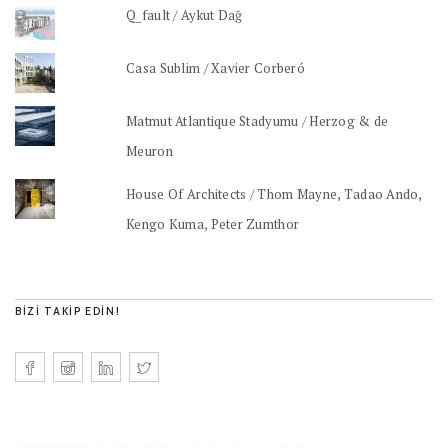
Q_fault / Aykut Dağ
Casa Sublim / Xavier Corberó
Matmut Atlantique Stadyumu / Herzog & de
Meuron
House Of Architects / Thom Mayne, Tadao Ando,
Kengo Kuma, Peter Zumthor
BIZI TAKIP EDIN!