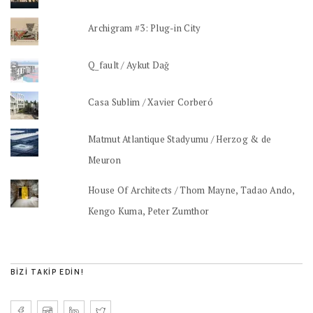
Archigram #3: Plug-in City
Q_fault / Aykut Dağ
Casa Sublim / Xavier Corberó
Matmut Atlantique Stadyumu / Herzog & de
Meuron
House Of Architects / Thom Mayne, Tadao Ando,
Kengo Kuma, Peter Zumthor
BIZI TAKIP EDIN!