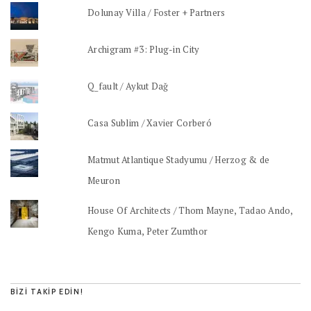
Dolunay Villa / Foster + Partners
Archigram #3: Plug-in City
Q_fault / Aykut Dağ
Casa Sublim / Xavier Corberó
Matmut Atlantique Stadyumu / Herzog & de
Meuron
House Of Architects / Thom Mayne, Tadao Ando,
Kengo Kuma, Peter Zumthor
BIZI TAKIP EDIN!