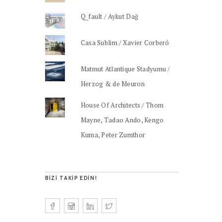
Q_fault / Aykut Dağ
Casa Sublim / Xavier Corberó
Matmut Atlantique Stadyumu /
Herzog & de Meuron
House Of Architects / Thom
Mayne, Tadao Ando, Kengo
Kuma, Peter Zumthor
BIZI TAKIP EDIN!