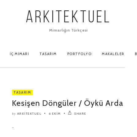
ARKITEKTUEL
Mimarlığın Türkçesi
İÇ MIMARI
TASARIM
PORTFOLYO
MAKALELER
B
TASARIM
Kesişen Döngüler / Öykü Arda
ARKITEKTUEL
6 EKIM
SHARE
by
..