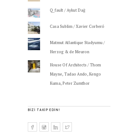
Q_fault / Aykut Dağ
Casa Sublim / Xavier Corberó
Matmut Atlantique Stadyumu /
Herzog & de Meuron
House Of Architects / Thom
Mayne, Tadao Ando, Kengo
Kuma, Peter Zumthor
BIZI TAKIP EDIN!