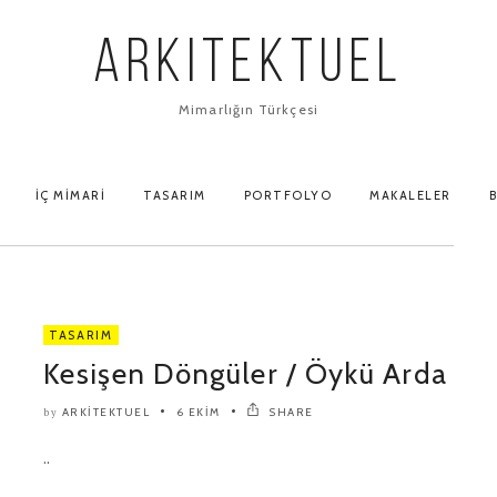
ARKITEKTUEL
Mimarlığın Türkçesi
İÇ MIMARI
TASARIM
PORTFOLYO
MAKALELER
B
TASARIM
Kesişen Döngüler / Öykü Arda
ARKITEKTUEL
6 EKIM
SHARE
by
..