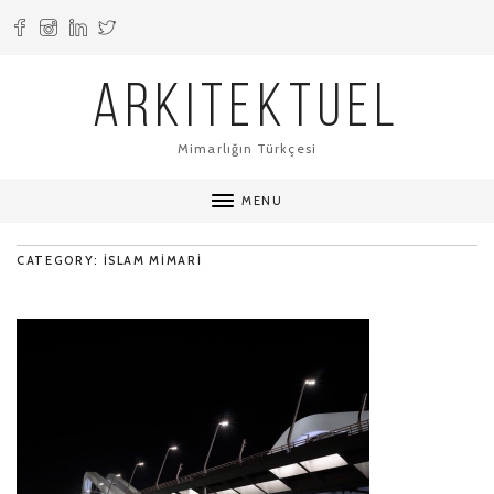
ARKITEKTUEL
Mimarlığın Türkçesi
MENU
CATEGORY: ISLAM MIMARI