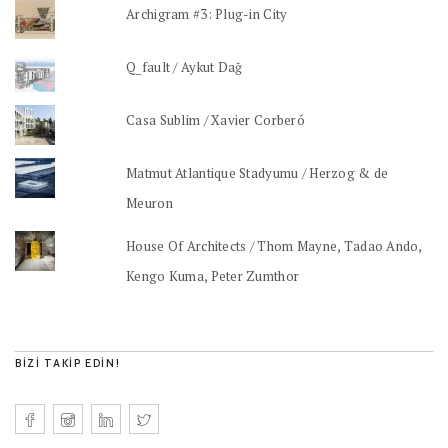
Archigram #3: Plug-in City
Q_fault / Aykut Dağ
Casa Sublim / Xavier Corberó
Matmut Atlantique Stadyumu / Herzog & de
Meuron
House Of Architects / Thom Mayne, Tadao Ando,
Kengo Kuma, Peter Zumthor
BIZI TAKIP EDIN!