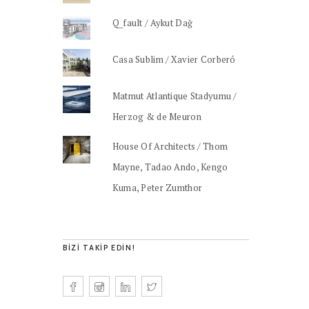
Q_fault / Aykut Dağ
Casa Sublim / Xavier Corberó
Matmut Atlantique Stadyumu /
Herzog & de Meuron
House Of Architects / Thom
Mayne, Tadao Ando, Kengo
Kuma, Peter Zumthor
BIZI TAKIP EDIN!