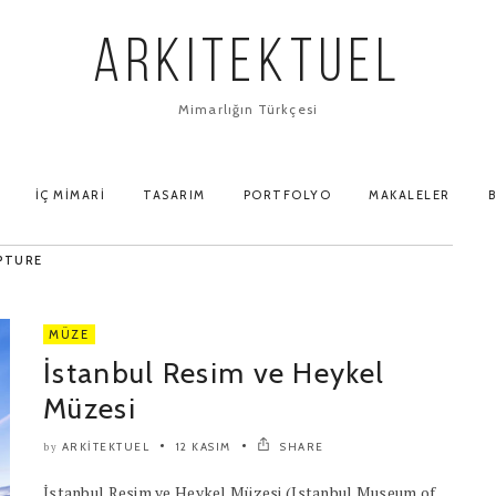
ARKITEKTUEL
Mimarlığın Türkçesi
İÇ MIMARI
TASARIM
PORTFOLYO
MAKALELER
B
PTURE
MÜZE
İstanbul Resim ve Heykel
Müzesi
ARKITEKTUEL
12 KASIM
SHARE
by
İstanbul Resim ve Heykel Müzesi (Istanbul Museum of