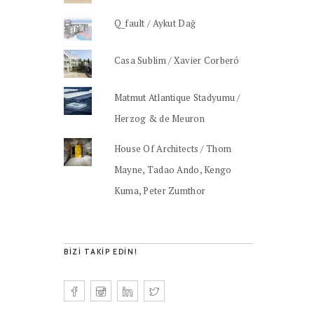
Q_fault / Aykut Dağ
Casa Sublim / Xavier Corberó
Matmut Atlantique Stadyumu /
Herzog & de Meuron
House Of Architects / Thom
Mayne, Tadao Ando, Kengo
Kuma, Peter Zumthor
BIZI TAKIP EDIN!