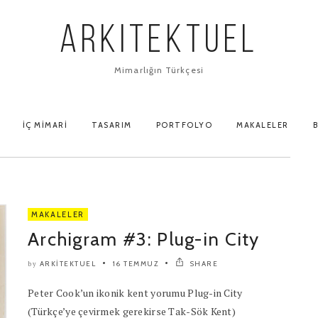
ARKITEKTUEL
Mimarlığın Türkçesi
İÇ MIMARI
TASARIM
PORTFOLYO
MAKALELER
B
MAKALELER
Archigram #3: Plug-in City
ARKITEKTUEL
16 TEMMUZ
SHARE
by
Peter Cook’un ikonik kent yorumu Plug-in City
(Türkçe’ye çevirmek gerekirse Tak-Sök Kent)