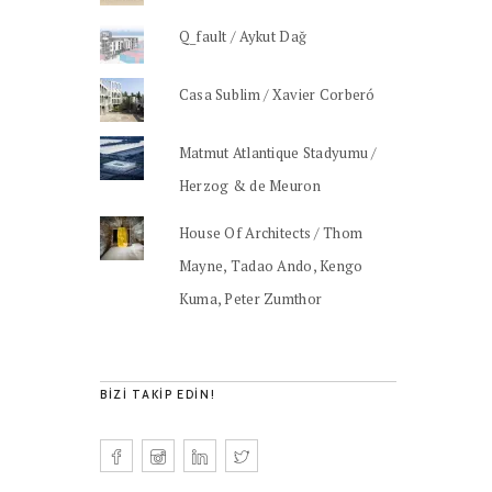
Q_fault / Aykut Dağ
Casa Sublim / Xavier Corberó
Matmut Atlantique Stadyumu /
Herzog & de Meuron
House Of Architects / Thom
Mayne, Tadao Ando, Kengo
Kuma, Peter Zumthor
BIZI TAKIP EDIN!