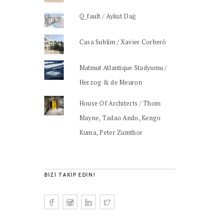
Q_fault / Aykut Dağ
Casa Sublim / Xavier Corberó
Matmut Atlantique Stadyumu /
Herzog & de Meuron
House Of Architects / Thom
Mayne, Tadao Ando, Kengo
Kuma, Peter Zumthor
BIZI TAKIP EDIN!