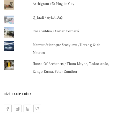
Archigram #3: Plug-in City
Q_fault / Aykut Dağ
Casa Sublim / Xavier Corberó
Matmut Atlantique Stadyumu / Herzog & de
Meuron
House Of Architects / Thom Mayne, Tadao Ando,
Kengo Kuma, Peter Zumthor
BIZI TAKIP EDIN!