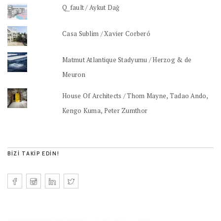
Q_fault / Aykut Dağ
Casa Sublim / Xavier Corberó
Matmut Atlantique Stadyumu / Herzog & de
Meuron
House Of Architects / Thom Mayne, Tadao Ando,
Kengo Kuma, Peter Zumthor
BIZI TAKIP EDIN!