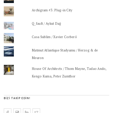
Archigram #3: Plug-in City
Q_fault / Aykut Dağ
Casa Sublim / Xavier Corberó
Matmut Atlantique Stadyumu / Herzog & de
Meuron
House Of Architects / Thom Mayne, Tadao Ando,
Kengo Kuma, Peter Zumthor
BIZI TAKIP EDIN!