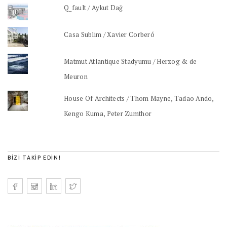
Q_fault / Aykut Dağ
Casa Sublim / Xavier Corberó
Matmut Atlantique Stadyumu / Herzog & de
Meuron
House Of Architects / Thom Mayne, Tadao Ando,
Kengo Kuma, Peter Zumthor
BIZI TAKIP EDIN!