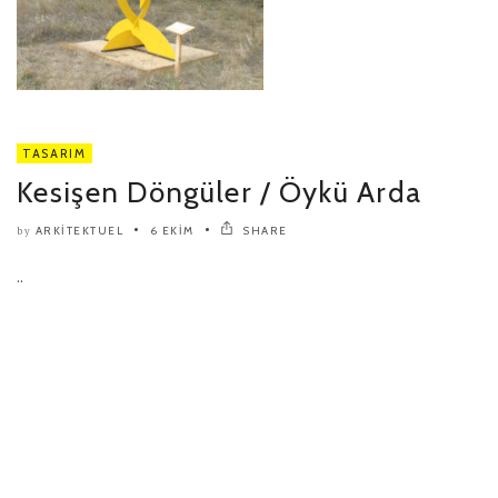
TASARIM
Kesişen Döngüler / Öykü Arda
ARKITEKTUEL
6 EKIM
SHARE
by
..