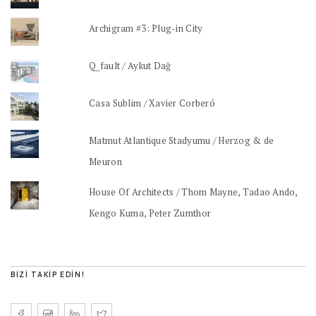
Archigram #3: Plug-in City
Q_fault / Aykut Dağ
Casa Sublim / Xavier Corberó
Matmut Atlantique Stadyumu / Herzog & de
Meuron
House Of Architects / Thom Mayne, Tadao Ando,
Kengo Kuma, Peter Zumthor
BIZI TAKIP EDIN!