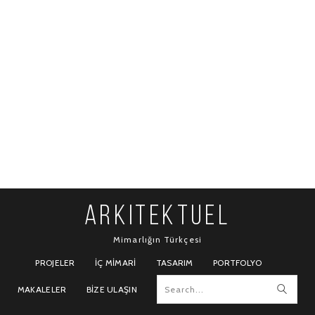
ARKITEKTUEL
Mimarlığın Türkçesi
PROJELER
İÇ MIMARI
TASARIM
PORTFOLYO
MAKALELER
BIZE ULAŞIN