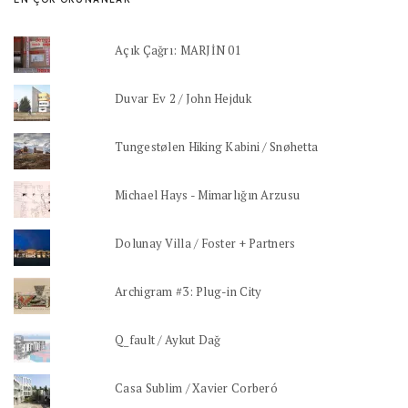
Açık Çağrı: MARJİN 01
Duvar Ev 2 / John Hejduk
Tungestølen Hiking Kabini / Snøhetta
Michael Hays - Mimarlığın Arzusu
Dolunay Villa / Foster + Partners
Archigram #3: Plug-in City
Q_fault / Aykut Dağ
Casa Sublim / Xavier Corberó