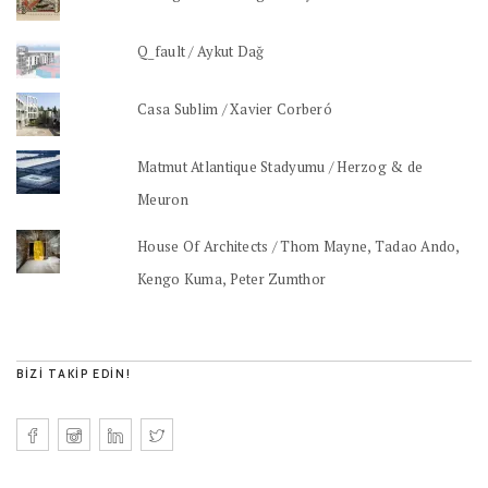
Q_fault / Aykut Dağ
Casa Sublim / Xavier Corberó
Matmut Atlantique Stadyumu / Herzog & de
Meuron
House Of Architects / Thom Mayne, Tadao Ando,
Kengo Kuma, Peter Zumthor
BIZI TAKIP EDIN!