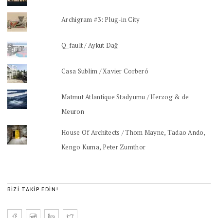
Archigram #3: Plug-in City
Q_fault / Aykut Dağ
Casa Sublim / Xavier Corberó
Matmut Atlantique Stadyumu / Herzog & de
Meuron
House Of Architects / Thom Mayne, Tadao Ando,
Kengo Kuma, Peter Zumthor
BIZI TAKIP EDIN!