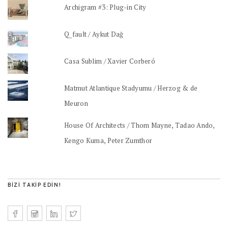
Archigram #3: Plug-in City
Q_fault / Aykut Dağ
Casa Sublim / Xavier Corberó
Matmut Atlantique Stadyumu / Herzog & de
Meuron
House Of Architects / Thom Mayne, Tadao Ando,
Kengo Kuma, Peter Zumthor
BIZI TAKIP EDIN!