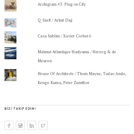
Archigram #3: Plug-in City
Q_fault / Aykut Dağ
Casa Sublim / Xavier Corberó
Matmut Atlantique Stadyumu / Herzog & de
Meuron
House Of Architects / Thom Mayne, Tadao Ando,
Kengo Kuma, Peter Zumthor
BIZI TAKIP EDIN!