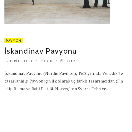
PAVYON
İskandinav Pavyonu
ARKITEKTUEL
19 EKIM
SHARE
by
İskandinav Pavyonu (Nordic Pavilion), 1962 yılında Venedik’te
tasarlanmış. Pavyon için ilk olarak üç farklı tasarımcıdan (Fin
ekip Reima ve Raili Pietilä, Norveç’ten Sverre Fehn ve..