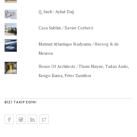
Q_fault / Aykut Dağ
Casa Sublim / Xavier Corberó
Matmut Atlantique Stadyumu / Herzog & de
Meuron
House Of Architects / Thom Mayne, Tadao Ando,
Kengo Kuma, Peter Zumthor
BIZI TAKIP EDIN!