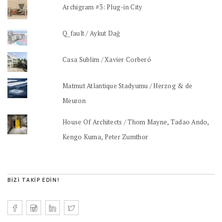
Archigram #3: Plug-in City
Q_fault / Aykut Dağ
Casa Sublim / Xavier Corberó
Matmut Atlantique Stadyumu / Herzog & de
Meuron
House Of Architects / Thom Mayne, Tadao Ando,
Kengo Kuma, Peter Zumthor
BIZI TAKIP EDIN!