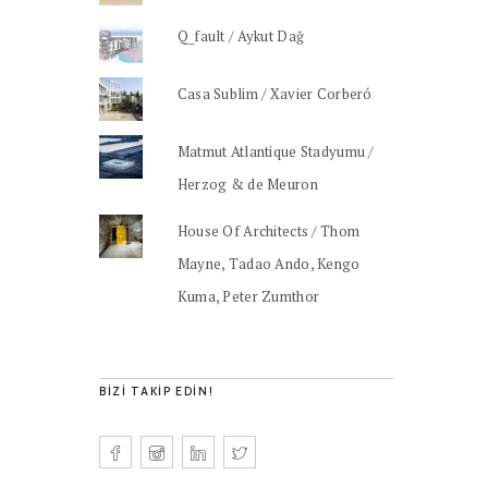
Q_fault / Aykut Dağ
Casa Sublim / Xavier Corberó
Matmut Atlantique Stadyumu /
Herzog & de Meuron
House Of Architects / Thom
Mayne, Tadao Ando, Kengo
Kuma, Peter Zumthor
BIZI TAKIP EDIN!