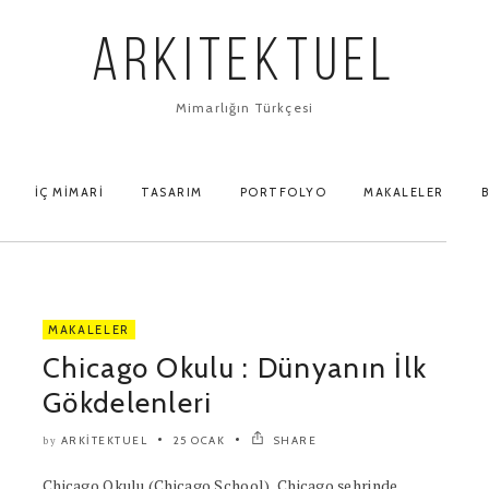
ARKITEKTUEL
Mimarlığın Türkçesi
İÇ MIMARI
TASARIM
PORTFOLYO
MAKALELER
B
MAKALELER
Chicago Okulu : Dünyanın İlk
Gökdelenleri
ARKITEKTUEL
25 OCAK
SHARE
by
Chicago Okulu (Chicago School), Chicago şehrinde