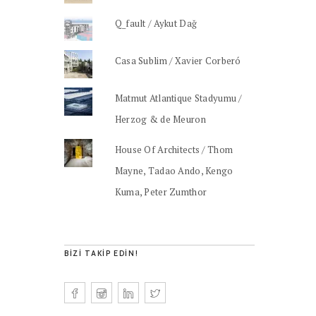
Q_fault / Aykut Dağ
Casa Sublim / Xavier Corberó
Matmut Atlantique Stadyumu /
Herzog & de Meuron
House Of Architects / Thom
Mayne, Tadao Ando, Kengo
Kuma, Peter Zumthor
BIZI TAKIP EDIN!