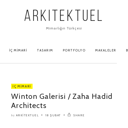
ARKITEKTUEL
Mimarlığın Türkçesi
İÇ MIMARI
TASARIM
PORTFOLYO
MAKALELER
B
İÇ MIMARI
Winton Galerisi / Zaha Hadid
Architects
ARKITEKTUEL
18 ŞUBAT
SHARE
by
..