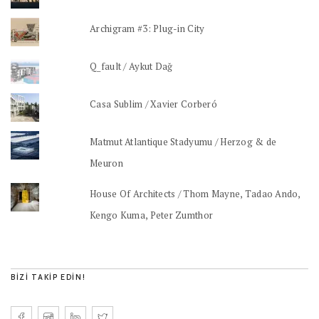
Archigram #3: Plug-in City
Q_fault / Aykut Dağ
Casa Sublim / Xavier Corberó
Matmut Atlantique Stadyumu / Herzog & de
Meuron
House Of Architects / Thom Mayne, Tadao Ando,
Kengo Kuma, Peter Zumthor
BIZI TAKIP EDIN!