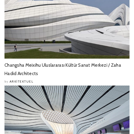
Changsha Meixihu Uluslararası Kültür Sanat Merkezi / Zaha
Hadid Architects
ARKITEKTUEL
by