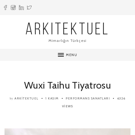
ARKITEKTUEL
Mimarlığın Türkçesi
MENU
Wuxi Taihu Tiyatrosu
ARKITEKTUEL
1 KASIM
PERFORMANS SANATLARI
6326
by
VIEWS