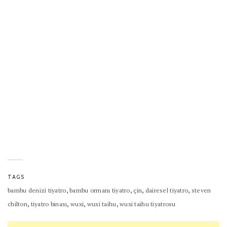
TAGS
,
,
,
,
bambu denizi tiyatro
bambu ormanı tiyatro
çin
dairesel tiyatro
steven
,
,
,
,
chilton
tiyatro binası
wuxi
wuxi taihu
wuxi taihu tiyatrosu