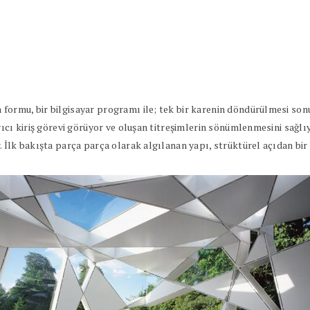
ormu, bir bilgisayar programı ile; tek bir karenin döndürülmesi son
ıcı kiriş görevi görüyor ve oluşan titreşimlerin sönümlenmesini sağlıyo
 İlk bakışta parça parça olarak algılanan yapı, strüktürel açıdan bir