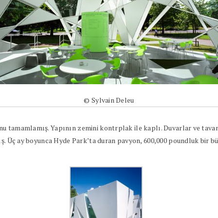
© Sylvain Deleu
nu tamamlamış. Yapının zemini kontrplak ile kaplı. Duvarlar ve tava
ış. Üç ay boyunca Hyde Park’ta duran pavyon, 600,000 poundluk bir bütç