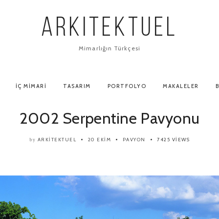
ARKITEKTUEL
Mimarlığın Türkçesi
İÇ MIMARI
TASARIM
PORTFOLYO
MAKALELER
B
2002 Serpentine Pavyonu
ARKITEKTUEL
20 EKIM
PAVYON
7425 VIEWS
by