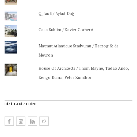
Q_fault / Aykut Dağ
Casa Sublim / Xavier Corberó
Matmut Atlantique Stadyumu / Herzog & de
Meuron
House Of Architects / Thom Mayne, Tadao Ando,
Kengo Kuma, Peter Zumthor
BIZI TAKIP EDIN!