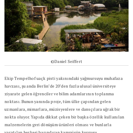
©Daniel Seiffert
Ekip Tempelhof uaçk pisti yakınındaki yağmursuyu muhafaza
havzası, şu anda Berlin’de 20’den fazla ulusal üniversiteye
ziyarate gelen öğrenciler ve bilim adamlarının toplanma
noktası. Bunun yanında proje, tüm ülke çapından gelen
uzmanlara, mimarlara, müzisyenlere ve dansçılara uğrak bir
nokta oluyor. Yapıda dikkat çeken bir başka özellik kullanılan
malzemelerin geri dönüşüm ürünleri olması ve bunlarla
yaratılan herkesi barındıran kampüsün kurgusu.