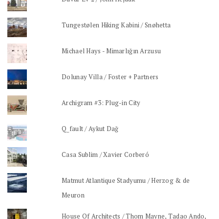
Tungestølen Hiking Kabini / Snøhetta
Michael Hays - Mimarlığın Arzusu
Dolunay Villa / Foster + Partners
Archigram #3: Plug-in City
Q_fault / Aykut Dağ
Casa Sublim / Xavier Corberó
Matmut Atlantique Stadyumu / Herzog & de
Meuron
House Of Architects / Thom Mayne, Tadao Ando,