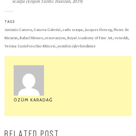
scarpa (Erişim Tarihi: Haziran, 2019)
TAGS
,
,
,
,
Antonio Canova
Canova Galerisi
carlo scarpa
Jacques Herzog
Pierre de
,
,
,
,
,
Meuron
Rafael Moneo
renovasyon
Royal Academy of Fine Art
venedik
,
Verona Castelvecchio Müzesi
yeniden işlevlendirme
ÖZÜM KARADAĞ
RELATED POST