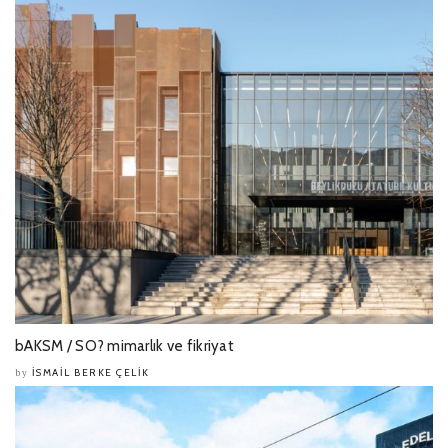
bAKSM / SO? mimarlık ve fikriyat
İSMAIL BERKE ÇELIK
by