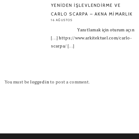
YENIDEN İŞLEVLENDIRME VE
CARLO SCARPA – AKNA MIMARLIK
16 AĞUSTOS
Yanıtlamak için oturum açın
[…]
https://www.arkitektuel.com/carlo-
scarpa/
[…]
You must be
logged in
to post a comment.