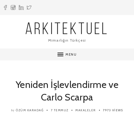
ARKITEKTUEL
Mimarlığın Türkçesi
MENU
Yeniden İşlevlendirme ve
Carlo Scarpa
ÖZÜM KARADAĞ
7 TEMMUZ
MAKALELER
7973 VIEWS
by