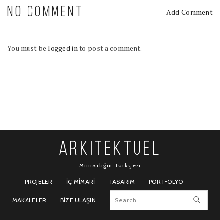
NO COMMENT
Add Comment
You must be
logged in
to post a comment.
ARKITEKTUEL
Mimarlığın Türkçesi
PROJELER
İÇ MIMARI
TASARIM
PORTFOLYO
MAKALELER
BIZE ULAŞIN