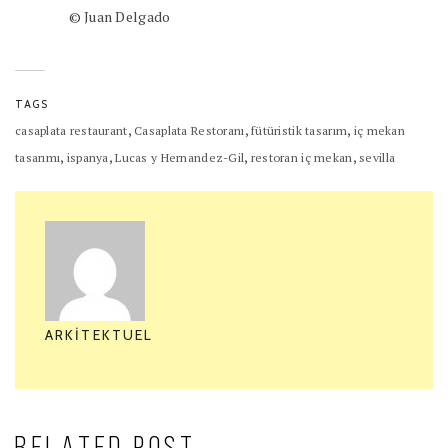
© Juan Delgado
TAGS
,
,
,
casaplata restaurant
Casaplata Restoranı
fütüristik tasarım
iç mekan
,
,
,
,
tasarımı
ispanya
Lucas y Hernandez-Gil
restoran iç mekan
sevilla
ARKITEKTUEL