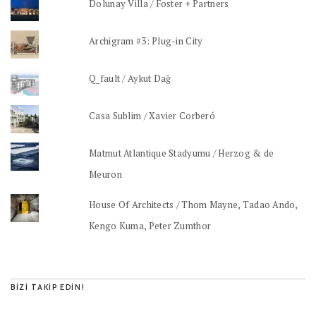
Dolunay Villa / Foster + Partners
Archigram #3: Plug-in City
Q_fault / Aykut Dağ
Casa Sublim / Xavier Corberó
Matmut Atlantique Stadyumu / Herzog & de
Meuron
House Of Architects / Thom Mayne, Tadao Ando,
Kengo Kuma, Peter Zumthor
BIZI TAKIP EDIN!