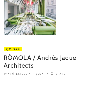
İÇ MIMARI
RÒMOLA / Andrés Jaque
Architects
ARKITEKTUEL
11 ŞUBAT
SHARE
by
..