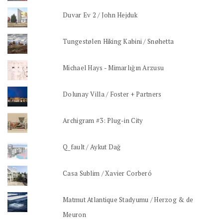
Duvar Ev 2 / John Hejduk
Tungestølen Hiking Kabini / Snøhetta
Michael Hays - Mimarlığın Arzusu
Dolunay Villa / Foster + Partners
Archigram #3: Plug-in City
Q_fault / Aykut Dağ
Casa Sublim / Xavier Corberó
Matmut Atlantique Stadyumu / Herzog & de
Meuron