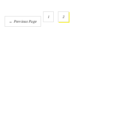
1
2
← Previous Page