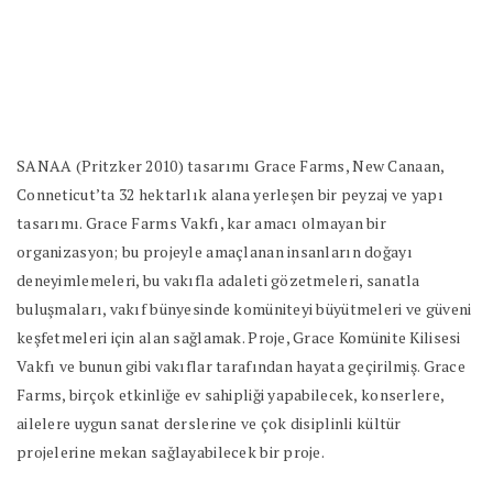
SANAA (Pritzker 2010) tasarımı Grace Farms, New Canaan,
Conneticut’ta 32 hektarlık alana yerleşen bir peyzaj ve yapı
tasarımı. Grace Farms Vakfı, kar amacı olmayan bir
organizasyon; bu projeyle amaçlanan insanların doğayı
deneyimlemeleri, bu vakıfla adaleti gözetmeleri, sanatla
buluşmaları, vakıf bünyesinde komüniteyi büyütmeleri ve güveni
keşfetmeleri için alan sağlamak. Proje, Grace Komünite Kilisesi
Vakfı ve bunun gibi vakıflar tarafından hayata geçirilmiş. Grace
Farms, birçok etkinliğe ev sahipliği yapabilecek, konserlere,
ailelere uygun sanat derslerine ve çok disiplinli kültür
projelerine mekan sağlayabilecek bir proje.