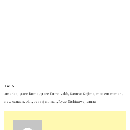
TAGS
,
,
,
,
,
amerika
grace farms
grace farms vakfı
Kazuyo Sejima
modern mimari
,
,
,
,
new canaan
olin
peyzaj mimari
Ryue Nishizawa
sanaa