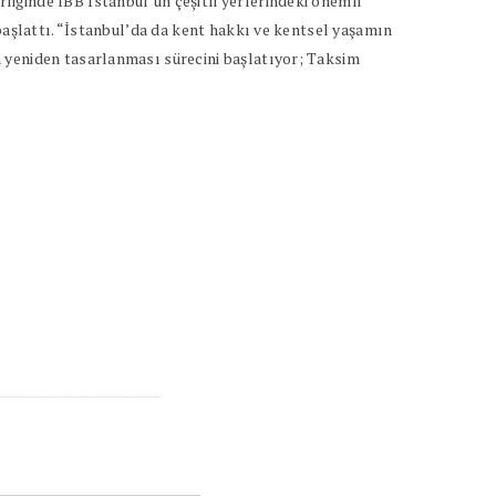
iğinde İBB İstanbul’un çeşitli yerlerindeki önemli
başlattı. “İstanbul’da da kent hakkı ve kentsel yaşamın
 yeniden tasarlanması sürecini başlatıyor; Taksim