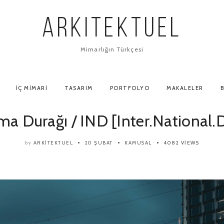
ARKITEKTUEL
Mimarlığın Türkçesi
İÇ MIMARI
TASARIM
PORTFOLYO
MAKALELER
B
a Durağı / IND [Inter.National.
ARKITEKTUEL
20 ŞUBAT
KAMUSAL
4082 VIEWS
by