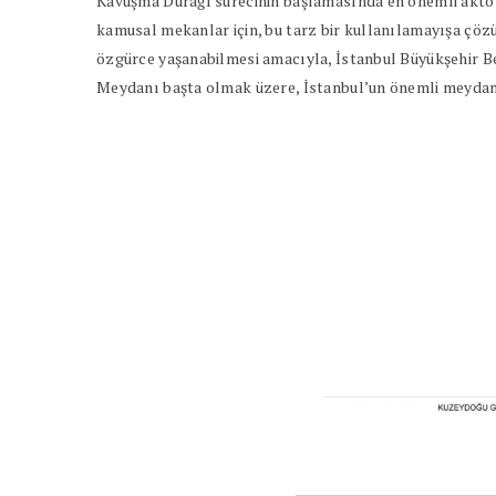
Kavuşma Durağı sürecinin başlamasında en önemli aktörl
kamusal mekanlar için, bu tarz bir kullanılamayışa çözü
özgürce yaşanabilmesi amacıyla, İstanbul Büyükşehir Be
Meydanı başta olmak üzere, İstanbul’un önemli meydanla