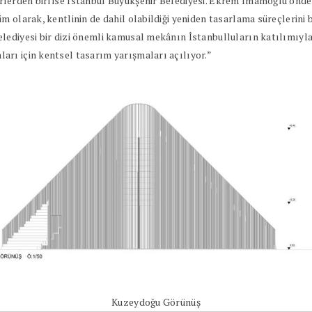
erden biri ise İstanbul Büyükşehir Belediyesi. Ekrem İmamoğlu önderl
m olarak, kentlinin de dahil olabildiği yeniden tasarlama süreçlerini 
lediyesi bir dizi önemli kamusal mekânın İstanbulluların katılımıyla
rı için kentsel tasarım yarışmaları açılıyor.”
Kuzeydoğu Görünüş