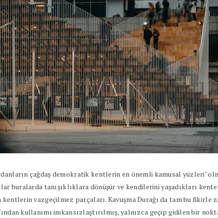
ydanların çağdaş demokratik kentlerin en önemli kamusal yüzleri’ olm
lar buralarda tanışıklıklara dönüşür ve kendilerini yaşadıkları kente
 kentlerin vazgeçilmez parçaları. Kavuşma Durağı da tam bu fikirle z
fından kullanımı imkansızlaştırılmış, yalnızca geçip gidilen bir nok