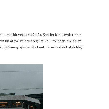
lanmış bir geçici strüktür. Kentler için meydanların
 bir araya gelebileceği; etkinlik ve sergilere de ev
ğü’nün girişimleri ile kentlilerin de dahil olabildiği