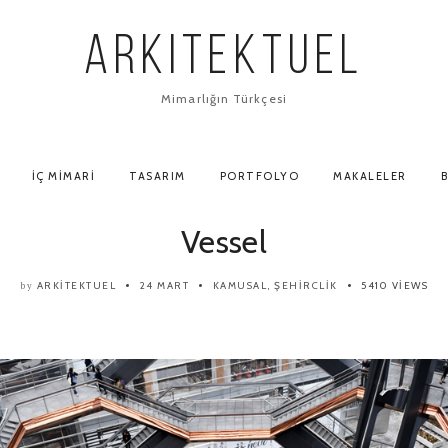
ARKITEKTUEL
Mimarlığın Türkçesi
İÇ MIMARI
TASARIM
PORTFOLYO
MAKALELER
B
Vessel
ARKITEKTUEL
24 MART
KAMUSAL
,
ŞEHIRCLIK
5410 VIEWS
by