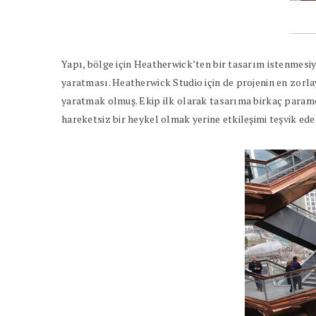
Yapı, bölge için Heatherwick’ten bir tasarım istenmesi
yaratması. Heatherwick Studio için de projenin en zorla
yaratmak olmuş. Ekip ilk olarak tasarıma birkaç parame
hareketsiz bir heykel olmak yerine etkileşimi teşvik ed