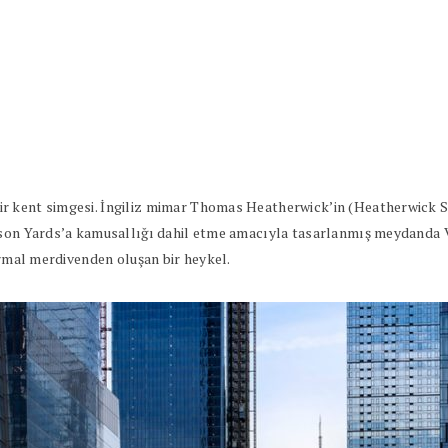
r kent simgesi. İngiliz mimar Thomas Heatherwick’in (Heatherwick St
dson Yards’a kamusallığı dahil etme amacıyla tasarlanmış meydanda Ve
armal merdivenden oluşan bir heykel.