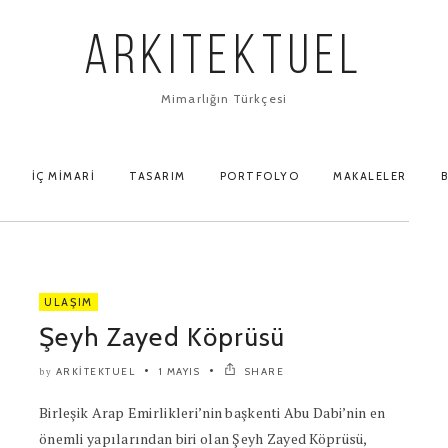
ARKITEKTUEL
Mimarlığın Türkçesi
İÇ MIMARI
TASARIM
PORTFOLYO
MAKALELER
B
ULAŞIM
Şeyh Zayed Köprüsü
ARKITEKTUEL
1 MAYIS
SHARE
by
Birleşik Arap Emirlikleri’nin başkenti Abu Dabi’nin en
önemli yapılarından biri olan Şeyh Zayed Köprüsü,