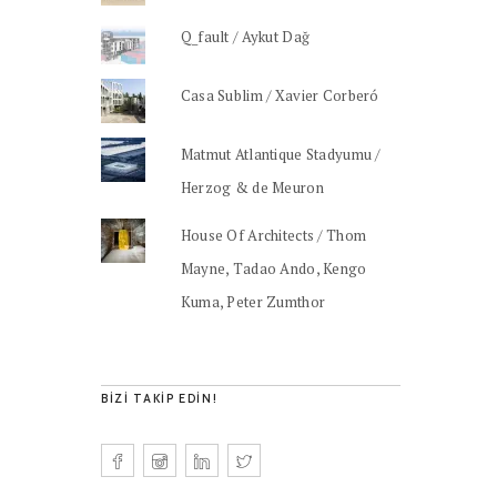
Q_fault / Aykut Dağ
Casa Sublim / Xavier Corberó
Matmut Atlantique Stadyumu /
Herzog & de Meuron
House Of Architects / Thom
Mayne, Tadao Ando, Kengo
Kuma, Peter Zumthor
BIZI TAKIP EDIN!