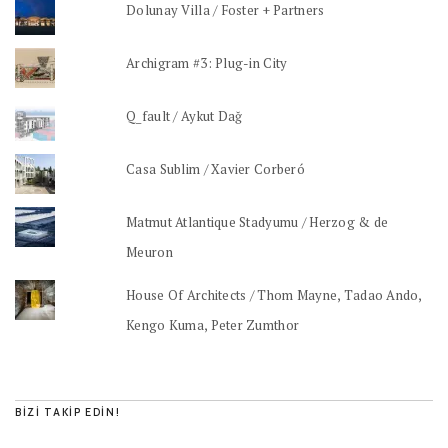
Dolunay Villa / Foster + Partners
Archigram #3: Plug-in City
Q_fault / Aykut Dağ
Casa Sublim / Xavier Corberó
Matmut Atlantique Stadyumu / Herzog & de
Meuron
House Of Architects / Thom Mayne, Tadao Ando,
Kengo Kuma, Peter Zumthor
BIZI TAKIP EDIN!