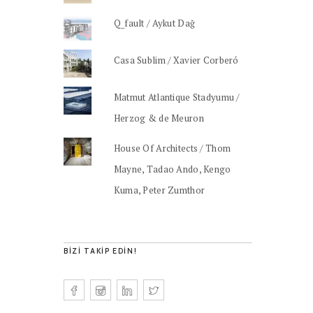
Q_fault / Aykut Dağ
Casa Sublim / Xavier Corberó
Matmut Atlantique Stadyumu /
Herzog & de Meuron
House Of Architects / Thom
Mayne, Tadao Ando, Kengo
Kuma, Peter Zumthor
BIZI TAKIP EDIN!