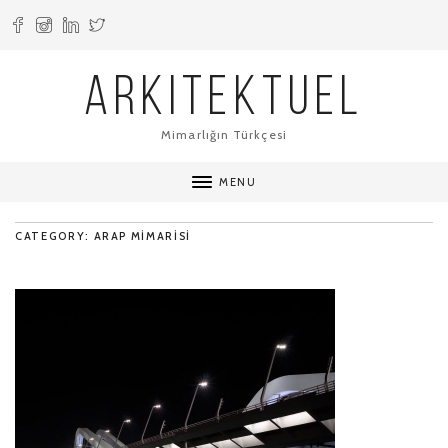
ARKITEKTUEL
Mimarlığın Türkçesi
MENU
CATEGORY: ARAP MIMARISI