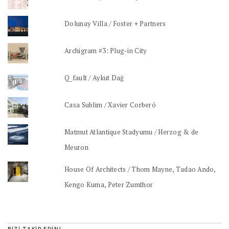
Dolunay Villa / Foster + Partners
Archigram #3: Plug-in City
Q_fault / Aykut Dağ
Casa Sublim / Xavier Corberó
Matmut Atlantique Stadyumu / Herzog & de
Meuron
House Of Architects / Thom Mayne, Tadao Ando,
Kengo Kuma, Peter Zumthor